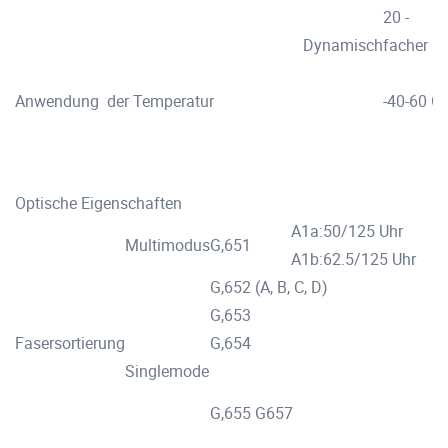
20 -
Dynamisch
facher 
Anwendung der Temperatur
-40-60 
Optische Eigenschaften
A1a:50/125 Uhr
Multimodus
G,651
A1b:62.5/125 Uhr
G,652 (A, B, C, D)
G,653
Fasersortierung
G,654
Singlemode
G,655 G657