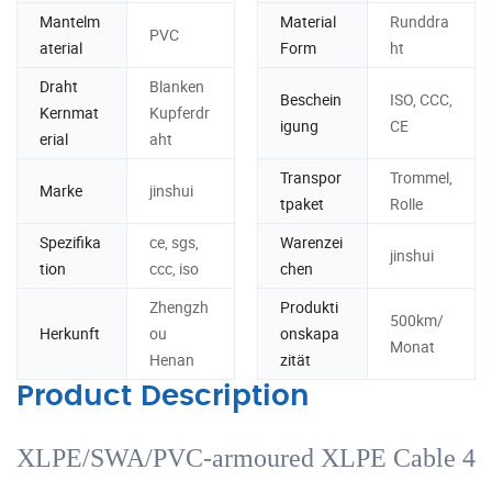
Mantelm
Material
Runddra
PVC
aterial
Form
ht
Draht
Blanken
Beschein
ISO, CCC,
Kernmat
Kupferdr
igung
CE
erial
aht
Transpor
Trommel,
Marke
jinshui
tpaket
Rolle
Spezifika
ce, sgs,
Warenzei
jinshui
tion
ccc, iso
chen
Zhengzh
Produkti
500km/
Herkunft
ou
onskapa
Monat
Henan
zität
Product Description
XLPE/SWA/PVC-armoured XLPE Cable 4