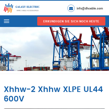
info@dhcable.com
ERKUNDIGEN SIE SICH NOCH HEUTE
Menu
Xhhw-2 Xhhw XLPE UL44
600V