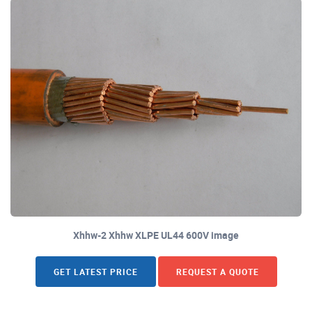
Xhhw-2 Xhhw XLPE UL44 600V image
GET LATEST PRICE
REQUEST A QUOTE