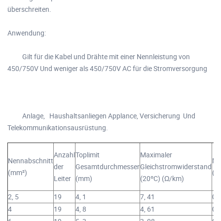
überschreiten.
Anwendung:
Gilt für die Kabel und Drähte mit einer Nennleistung von
450/750V Und weniger als 450/750V AC für die Stromversorgung
Anlage, Haushaltsanliegen Applance, Versicherung Und
Telekommunikationsausrüstung.
Anzahl
Toplimit
Maximaler
Nennabschnitt
Mi
der
Gesamtdurchmesser
Gleichstromwiderstand
(mm²)
(7
Leiter
(mm)
(20ºC) (Ω/km)
2, 5
19
4, 1
7, 41
0,
4
19
4, 8
4, 61
0,