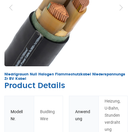
Niedrigrauch Null Halogen Flammschutzkabel Niederspannungs
Zr BV Kabel
Product Details
Heizung,
U-Bahn,
Modell
Buidling
Anwend
Stunden
Nr.
Wire
ung
verdraht
ung