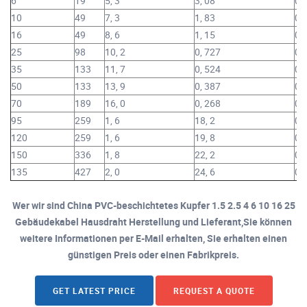
6
19
5, 3
3, 08
0,
10
49
7, 3
1, 83
0,
16
49
8, 6
1, 15
0,
25
98
10, 2
0, 727
0,
35
133
11, 7
0, 524
0,
50
133
13, 9
0, 387
0,
70
189
16, 0
0, 268
0,
95
259
1, 6
18, 2
0,
120
259
1, 6
19, 8
0,
150
336
1, 8
22, 2
0,
135
427
2, 0
24, 6
0,
Wer wir sind China PVC-beschichtetes Kupfer 1.5 2.5 4 6 10 16 25
Gebäudekabel Hausdraht Herstellung und Lieferant,Sie können
weitere Informationen per E-Mail erhalten, Sie erhalten einen
günstigen Preis oder einen Fabrikpreis.
GET LATEST PRICE
REQUEST A QUOTE