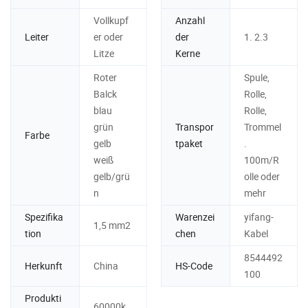
Vollkupf
Anzahl
Leiter
er oder
der
1. 2.3
Litze
Kerne
Roter
Spule,
Balck
Rolle,
blau
Rolle,
grün
Transpor
Trommel
Farbe
gelb
tpaket
.
weiß
100m/R
gelb/grü
olle oder
n
mehr
Spezifika
Warenzei
yifang-
1,5 mm2
tion
chen
Kabel
8544492
Herkunft
China
HS-Code
100
Produkti
60000k