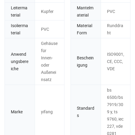
Leiterma
Mantelm
Kupfer
PVC
terial
aterial
Isolierma
Material
Runddra
PVC
terial
Form
ht
Gehäuse
für
Anwend
ISO9001,
Innen-
Beschein
ungsbere
CE, CCC,
oder
igung
iche
VDE
Außenei
nsatz
bs
6500/bs
7919/30
Standard
Marke
yifang
9 y, ts
s
9760, iec
227, vde
0281