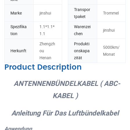
Transpor
Marke
jinshui
Trommel
tpaket
Spezifika
1.1*1.1*
Warenzei
jinshui
tion
1.1
chen
Zhengzh
Produkti
5000km/
Herkunft
ou
onskapa
Monat
Henan
zität
Product Description
ANTENNENBÜNDELKABEL ( ABC-
KABEL )
Anleitung Für Das Luftbündelkabel
Anwendung