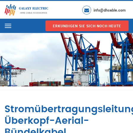
info@dhcable.com
ERKUNDIGEN SIE SICH NOCH HEUTE
Menu
Stromübertragungsleitun
Überkopf-Aerial-
Bündelkabel