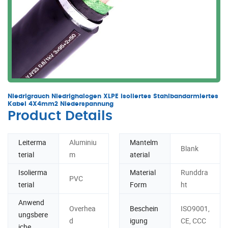
Niedrigrauch Niedrighalogen XLPE isoliertes Stahlbandarmiertes
Kabel 4X4mm2 Niederspannung
Product Details
Leiterma
Aluminiu
Mantelm
Blank
terial
m
aterial
Isolierma
Material
Runddra
PVC
terial
Form
ht
Anwend
Overhea
Beschein
ISO9001,
ungsbere
d
igung
CE, CCC
iche