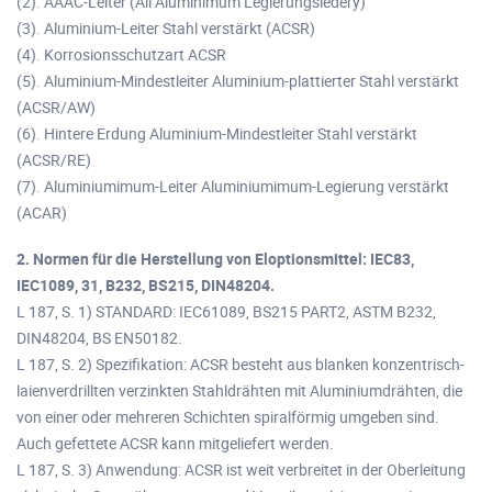
(2). AAAC-Leiter (All Aluminimum Legierungsledery)
(3). Aluminium-Leiter Stahl verstärkt (ACSR)
(4). Korrosionsschutzart ACSR
(5). Aluminium-Mindestleiter Aluminium-plattierter Stahl verstärkt
(ACSR/AW)
(6). Hintere Erdung Aluminium-Mindestleiter Stahl verstärkt
(ACSR/RE)
(7). Aluminiumimum-Leiter Aluminiumimum-Legierung verstärkt
(ACAR)
2. Normen für die Herstellung von Eloptionsmittel: IEC83,
IEC1089, 31, B232, BS215, DIN48204.
L 187, S. 1) STANDARD: IEC61089, BS215 PART2, ASTM B232,
DIN48204, BS EN50182.
L 187, S. 2) Spezifikation: ACSR besteht aus blanken konzentrisch-
laienverdrillten verzinkten Stahldrähten mit Aluminiumdrähten, die
von einer oder mehreren Schichten spiralförmig umgeben sind.
Auch gefettete ACSR kann mitgeliefert werden.
L 187, S. 3) Anwendung: ACSR ist weit verbreitet in der Oberleitung