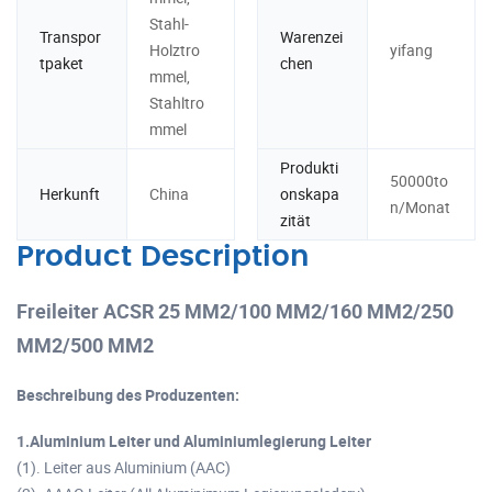
Stahl-
Transpor
Warenzei
Holztro
yifang
tpaket
chen
mmel,
Stahltro
mmel
Produkti
50000to
Herkunft
China
onskapa
n/Monat
zität
Product Description
Freileiter ACSR 25 MM2/100 MM2/160 MM2/250
MM2/500 MM2
Beschreibung des Produzenten:
1.Aluminium Leiter und Aluminiumlegierung Leiter
(1). Leiter aus Aluminium (AAC)