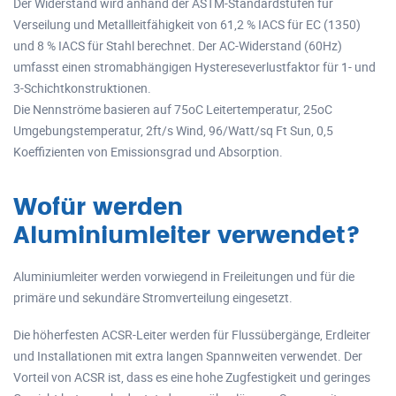
Der Widerstand wird anhand der ASTM-Standardstufen für
Verseilung und Metallleitfähigkeit von 61,2 % IACS für EC (1350)
und 8 % IACS für Stahl berechnet. Der AC-Widerstand (60Hz)
umfasst einen stromabhängigen Hystereseverlustfaktor für 1- und
3-Schichtkonstruktionen.
Die Nennströme basieren auf 75oC Leitertemperatur, 25oC
Umgebungstemperatur, 2ft/s Wind, 96/Watt/sq Ft Sun, 0,5
Koeffizienten von Emissionsgrad und Absorption.
Wofür werden
Aluminiumleiter verwendet?
Aluminiumleiter werden vorwiegend in Freileitungen und für die
primäre und sekundäre Stromverteilung eingesetzt.
Die höherfesten ACSR-Leiter werden für Flussübergänge, Erdleiter
und Installationen mit extra langen Spannweiten verwendet. Der
Vorteil von ACSR ist, dass es eine hohe Zugfestigkeit und geringes