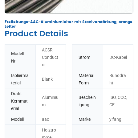
Freileitungs-AAC-Aluminiumleiter mit Stahlverstärkung, orange
Leiter
Product Details
ACSR
Modell
Conduct
Strom
DC-Kabel
Nr.
or
Isolierma
Material
Runddra
Blank
terial
Form
ht
Draht
Aluminiu
Beschein
ISO, CCC,
Kernmat
m
igung
CE
erial
Modell
aac
Marke
yifang
Holztro
mmel,