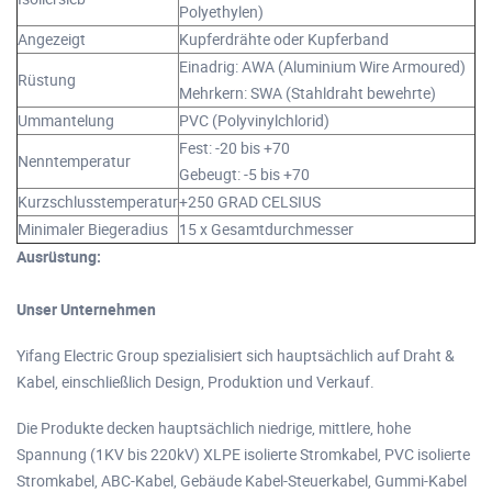
Polyethylen)
Angezeigt
Kupferdrähte oder Kupferband
Einadrig: AWA (Aluminium Wire Armoured)
Rüstung
Mehrkern: SWA (Stahldraht bewehrte)
Ummantelung
PVC (Polyvinylchlorid)
Fest: -20 bis +70
Nenntemperatur
Gebeugt: -5 bis +70
Kurzschlusstemperatur
+250 GRAD CELSIUS
Minimaler Biegeradius
15 x Gesamtdurchmesser
Ausrüstung:
Unser Unternehmen
Yifang Electric Group spezialisiert sich hauptsächlich auf Draht &
Kabel, einschließlich Design, Produktion und Verkauf.
Die Produkte decken hauptsächlich niedrige, mittlere, hohe
Spannung (1KV bis 220kV) XLPE isolierte Stromkabel, PVC isolierte
Stromkabel, ABC-Kabel, Gebäude Kabel-Steuerkabel, Gummi-Kabel