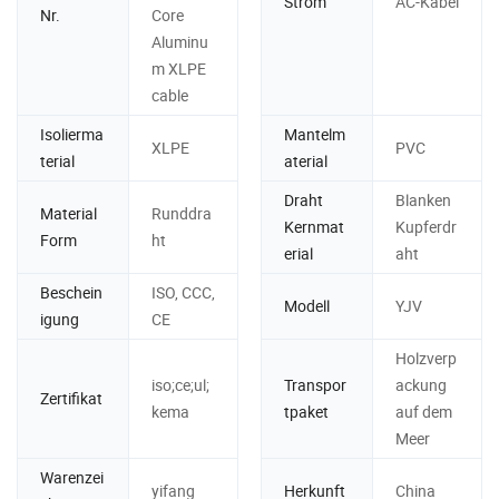
Strom
AC-Kabel
Nr.
Core
Aluminu
m XLPE
cable
Isolierma
Mantelm
XLPE
PVC
terial
aterial
Draht
Blanken
Material
Runddra
Kernmat
Kupferdr
Form
ht
erial
aht
Beschein
ISO, CCC,
Modell
YJV
igung
CE
Holzverp
iso;ce;ul;
Transpor
ackung
Zertifikat
kema
tpaket
auf dem
Meer
Warenzei
yifang
Herkunft
China