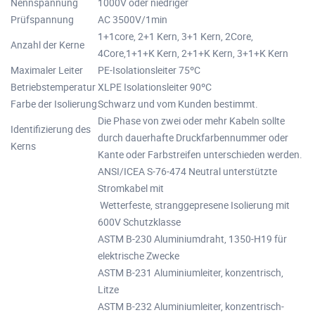
Nennspannung
1000V oder niedriger
Prüfspannung
AC 3500V/1min
1+1core, 2+1 Kern, 3+1 Kern, 2Core,
Anzahl der Kerne
4Core,1+1+K Kern, 2+1+K Kern, 3+1+K Kern
Maximaler Leiter
PE-Isolationsleiter 75ºC
Betriebstemperatur
XLPE Isolationsleiter 90ºC
Farbe der Isolierung
Schwarz und vom Kunden bestimmt.
Die Phase von zwei oder mehr Kabeln sollte
Identifizierung des
durch dauerhafte Druckfarbennummer oder
Kerns
Kante oder Farbstreifen unterschieden werden.
ANSI/ICEA S-76-474 Neutral unterstützte
Stromkabel mit
Wetterfeste, stranggepresene Isolierung mit
600V Schutzklasse
ASTM B-230 Aluminiumdraht, 1350-H19 für
elektrische Zwecke
ASTM B-231 Aluminiumleiter, konzentrisch,
Litze
ASTM B-232 Aluminiumleiter, konzentrisch-