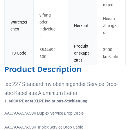
nitten
yifang
Henan
Warenzei
oder
Herkunft
Zhengzh
chen
individue
ou
ll
Produkti
8544492
3000
HS-Code
onskapa
100
km/Jahr
zität
Product Description
iec 227 Standard mv obenliegender Service Drop-
abc-Kabel aus Aluminium Leiter
1. 600V PE oder XLPE Isolations-Stichleitung
AAC/AAAC/ACSR Duplex Service Drop Cable
AAC/AAAC/ACSR Triplex Service Drop Cable