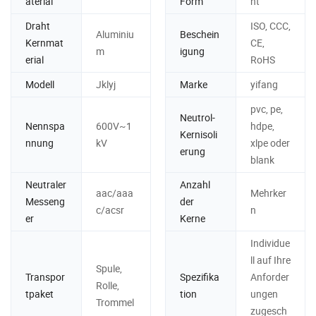
aterial
Form
ht
Draht
ISO, CCC,
Aluminiu
Beschein
Kernmat
CE,
m
igung
erial
RoHS
Modell
Jklyj
Marke
yifang
pvc, pe,
Neutrol-
Nennspa
600V~1
hdpe,
Kernisoli
nnung
kV
xlpe oder
erung
blank
Neutraler
Anzahl
aac/aaa
Mehrker
Messeng
der
c/acsr
n
er
Kerne
Individue
ll auf Ihre
Spule,
Transpor
Spezifika
Anforder
Rolle,
tpaket
tion
ungen
Trommel
zugesch