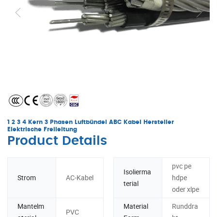
1 2 3 4 Kern 3 Phasen Luftbündel ABC Kabel Hersteller
Elektrische Freileitung
Product Details
pvc pe
Isolierma
Strom
AC-Kabel
hdpe
terial
oder xlpe
Mantelm
Material
Runddra
PVC