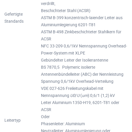
verdrillt,
Beschichteter Stahl (ACSR)
Gefertigte
ASTM B-399 konzentrisch-laiender Leiter aus
Standards
Aluminiumlegierung 6201-T81
ASTM B-498 Zinkbeschichteter Stahlkern für
ACSR
NFC 33-209 0,6/1kV Nennspannung Overhead-
Power-System mit XLPE
Gebündelter Leiter der Isolierantenne
BS 7870,5 Polymeric isolierte
Antennenbündelleiter (ABC) der Nennleistung
Spannung 0,6/1kV Overhead-Verteilung
VDE 027-626 Freileitungskabel mit
Nennspannung
U0
/
U
(
um
):0,6/1 (1,2) kV
Leiter Aluminium 1350-H19, 6201-T81 oder
ACSR
Oder
Leitertyp
Phasenleiter: Aluminium
Neutralleiter: Aluminiumlegierung oder