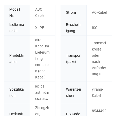
Modell
ABC
Strom
AC-Kabel
Nr.
Cable
Isolierma
Beschein
XLPE
ISO
terial
igung
aire-
Trommel
Kabel im
kreise
Lieferum
Produktn
Transpor
oder
fang
ame
tpaket
nach
enthalte
Anforder
n (abc-
ung U
Kabel)
iec bs
Spezifika
Warenzei
yifang-
astm din
tion
chen
Kabel
csa usw.
Zhengzh
8544492
Herkunft
ou,
HS-Code