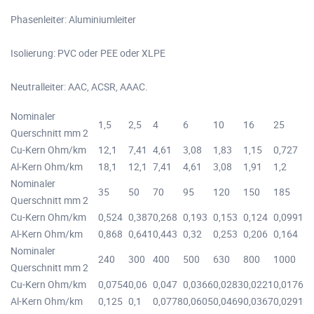
Phasenleiter: Aluminiumleiter
Isolierung: PVC oder PEE oder XLPE
Neutralleiter: AAC, ACSR, AAAC.
Nominaler
1,5
2,5
4
6
10
16
25
Querschnitt mm 2
Cu-Kern Ohm/km
12,1
7,41
4,61
3,08
1,83
1,15
0,727
Al-Kern Ohm/km
18,1
12,1
7,41
4,61
3,08
1,91
1,2
Nominaler
35
50
70
95
120
150
185
Querschnitt mm 2
Cu-Kern Ohm/km
0,524
0,387
0,268
0,193
0,153
0,124
0,0991
Al-Kern Ohm/km
0,868
0,641
0,443
0,32
0,253
0,206
0,164
Nominaler
240
300
400
500
630
800
1000
Querschnitt mm 2
Cu-Kern Ohm/km
0,0754
0,06
0,047
0,0366
0,0283
0,0221
0,0176
Al-Kern Ohm/km
0,125
0,1
0,0778
0,0605
0,0469
0,0367
0,0291