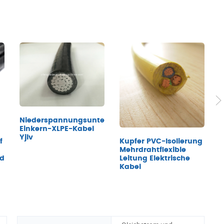
H
Niederspannungsunterirdisches
F
Einkern-XLPE-Kabel
F
Yjlv
f
Kupfer PVC-Isolierung
Mehrdrahtflexible
ed
Leitung Elektrische
Kabel