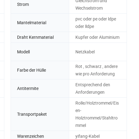
Gleichstrom und
Strom
Wechselstrom
pvc oder pe oder ldpe
Mantelmaterial
oder lldpe
Draht Kernmaterial
Kupfer oder Aluminium
Modell
Netzkabel
Rot , schwarz , andere
Farbe der Hülle
wie pro Anforderung
Entsprechend den
Antitermite
Anforderungen
Rolle/Holztrommel/Eis
en-
Transportpaket
Holztrommel/Stahltro
mmel
Warenzeichen
yifang-Kabel