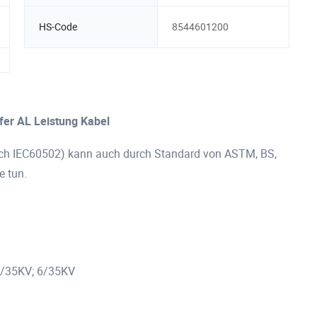
HS-Code
8544601200
fer AL Leistung Kabel
ich IEC60502) kann auch durch Standard von ASTM, BS,
e tun.
1/35KV; 6/35KV