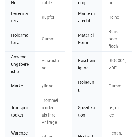
Nr.
cable
ung
ng
Leiterma
Mantelm
Kupfer
Keine
terial
aterial
Rund
Isolierma
Material
Gummi
oder
terial
Form
flach
Anwend
Ausrüstu
Beschein
ISO9001,
ungsbere
ng
igung
VDE
iche
Isolierun
Marke
yifang
Gummi
g
Trommel
Transpor
n oder
Spezifika
bs, din,
tpaket
als Ihre
tion
iec
Anfrage
Warenzei
Henan,
yifang
Herkunft