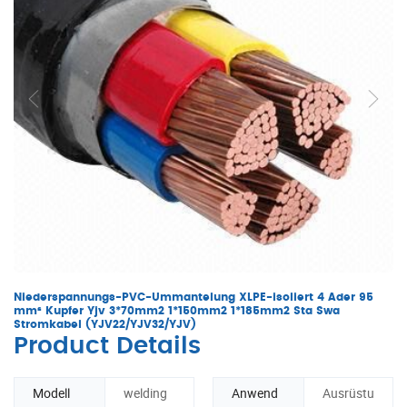
Niederspannungs-PVC-Ummantelung XLPE-isoliert 4 Ader 95
mm² Kupfer Yjv 3*70mm2 1*150mm2 1*185mm2 Sta Swa
Stromkabel (YJV22/YJV32/YJV)
Product Details
Modell
welding
Anwend
Ausrüstu