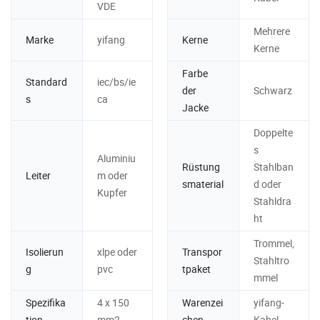
VDE
Mehrere
Marke
yifang
Kerne
Kerne
Farbe
Standard
iec/bs/ie
der
Schwarz
s
ca
Jacke
Doppelte
s
Aluminiu
Rüstung
Stahlban
Leiter
m oder
smaterial
d oder
Kupfer
Stahldra
ht
Trommel,
Isolierun
xlpe oder
Transpor
Stahltro
g
pvc
tpaket
mmel
Spezifika
4 x 150
Warenzei
yifang-
tion
mm2
chen
Kabel