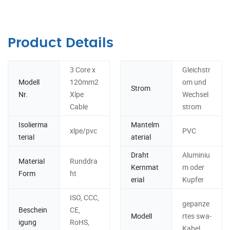
Product Details
3 Core x
Gleichstr
Modell
120mm2
om und
Strom
Nr.
Xlpe
Wechsel
Cable
strom
Isolierma
Mantelm
xlpe/pvc
PVC
terial
aterial
Draht
Aluminiu
Material
Runddra
Kernmat
m oder
Form
ht
erial
Kupfer
ISO, CCC,
gepanze
Beschein
CE,
Modell
rtes swa-
igung
RoHS,
Kabel