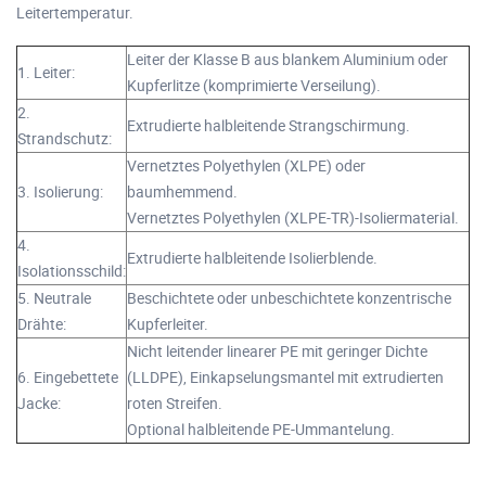
Leitertemperatur.
Leiter der Klasse B aus blankem Aluminium oder
1. Leiter:
Kupferlitze (komprimierte Verseilung).
2.
Extrudierte halbleitende Strangschirmung.
Strandschutz:
Vernetztes Polyethylen (XLPE) oder
3. Isolierung:
baumhemmend.
Vernetztes Polyethylen (XLPE-TR)-Isoliermaterial.
4.
Extrudierte halbleitende Isolierblende.
Isolationsschild:
5. Neutrale
Beschichtete oder unbeschichtete konzentrische
Drähte:
Kupferleiter.
Nicht leitender linearer PE mit geringer Dichte
6. Eingebettete
(LLDPE), Einkapselungsmantel mit extrudierten
Jacke:
roten Streifen.
Optional halbleitende PE-Ummantelung.