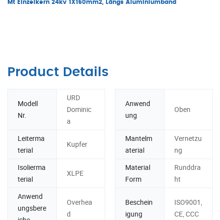
Mt Einzelkern 24kv 1X150mm2, Längs Aluminiumband
Product Details
URD
Modell
Anwend
Dominic
Oben
Nr.
ung
a
Leiterma
Mantelm
Vernetzu
Kupfer
terial
aterial
ng
Isolierma
Material
Runddra
XLPE
terial
Form
ht
Anwend
Overhea
Beschein
ISO9001,
ungsbere
d
igung
CE, CCC
iche