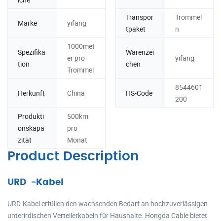
Transpor
Trommel
Marke
yifang
tpaket
n
1000met
Spezifika
Warenzei
er pro
yifang
tion
chen
Trommel
8544601
Herkunft
China
HS-Code
200
Produkti
500km
onskapa
pro
zität
Monat
Product Description
URD -Kabel
URD-Kabel erfüllen den wachsenden Bedarf an hochzuverlässigen
unterirdischen Verteilerkabeln für Haushalte. Hongda Cable bietet