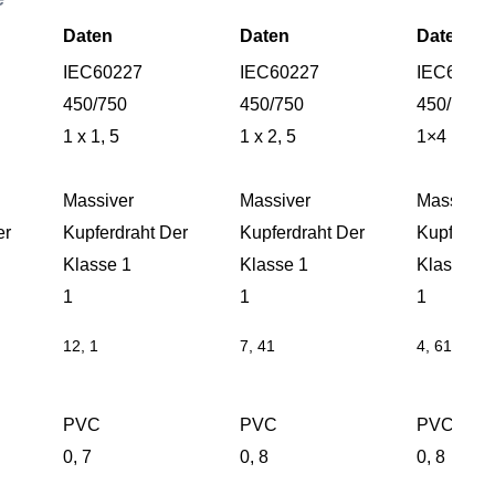
Daten
Daten
Daten
IEC60227
IEC60227
IEC6022
450/750
450/750
450/750
1 x 1, 5
1 x 2, 5
1×4
r
Massiver
Massiver
Mass
er
Kupferdraht Der
Kupferdraht Der
Kupferdra
Klasse 1
Klasse 1
Klasse 1
1
1
1
12, 1
7, 41
4, 61
PVC
PVC
PVC
0, 7
0, 8
0, 8