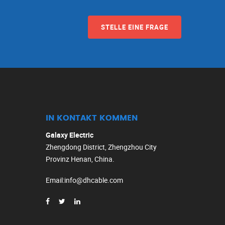
STELLE EINE FRAGE
IN KONTAKT KOMMEN
Galaxy Electric
Zhengdong District, Zhengzhou City
Provinz Henan, China.
Email
:
info@dhcable.com