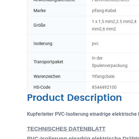
Marke
yifang-Kabel
1 x 1,5 mm2,2.5 mm2,4
Größe
mm2,6 mm2
Isolierung
pvc
In der
Transportpaket
Spulenverpackung
Warenzeichen
Yifangcbale
HS-Code
8544492100
Product Description
Kupferleiter PVC-Isolierung einadrige elektrische D
TECHNISCHES DATENBLATT
PVC-Isolierung einadrig elektrische Dräht