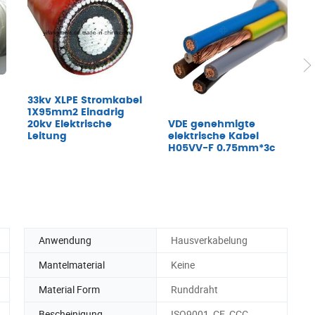
E
33kv XLPE Stromkabel
a
1X95mm2 Einadrig
VDE genehmigte
20kv Elektrische
F
elektrische Kabel
Leitung
H05VV-F 0.75mm*3c
Anwendung
Hausverkabelung
Mantelmaterial
Keine
Material Form
Runddraht
Bescheinigung
ISO9001, CE, CCC