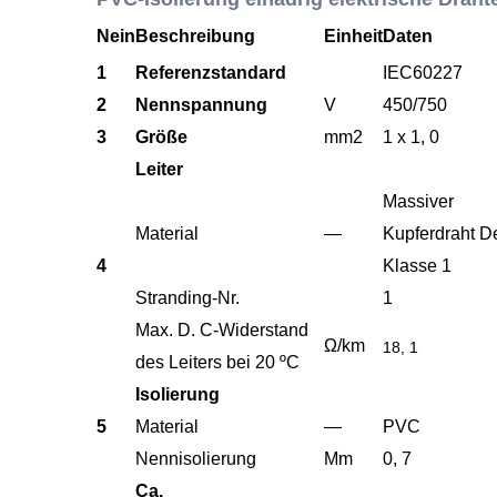
Nein
Beschreibung
Einheit
Daten
1
Referenzstandard
IEC60227
2
Nennspannung
V
450/750
3
Größe
mm2
1 x 1, 0
Leiter
Massive
Material
—
Kupferdraht D
4
Klasse 1
Stranding-Nr.
1
Max. D. C-Widerstand
Ω/km
18, 1
des Leiters bei 20
ºC
Isolierung
5
Material
—
PVC
Nennisolierung
Mm
0, 7
Ca.