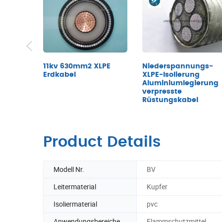
11kv 630mm2 XLPE
Niederspannungs-
Erdkabel
XLPE-Isolierung
Aluminiumlegierung
verpresste
Rüstungskabel
Product Details
Modell Nr.
BV
Leitermaterial
Kupfer
Isoliermaterial
pvc
Anwendungsbereiche
Flammschutzmittel