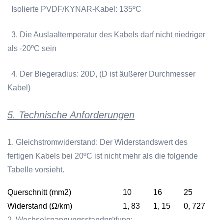
Isolierte PVDF/KYNAR-Kabel: 135ºC
3. Die Auslaaltemperatur des Kabels darf nicht niedriger
als -20ºC sein
4. Der Biegeradius: 20D, (D ist äußerer Durchmesser
Kabel)
5. Technische Anforderungen
1. Gleichstromwiderstand: Der Widerstandswert des
fertigen Kabels bei 20ºC
ist nicht mehr als die folgende
Tabelle vorsieht.
Querschnitt
(
mm2
)
10
16
25
Widerstand
(
Ω/km
)
1, 83
1, 15
0, 727
2. Wechselspannungsstandprüfung: