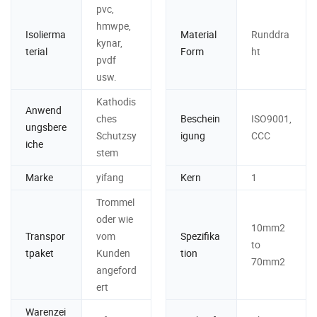
pvc,
hmwpe,
Isolierma
Material
Runddra
kynar,
terial
Form
ht
pvdf
usw.
Kathodis
Anwend
ches
Beschein
ISO9001,
ungsbere
Schutzsy
igung
CCC
iche
stem
Marke
yifang
Kern
1
Trommel
oder wie
10mm2
Transpor
vom
Spezifika
to
tpaket
Kunden
tion
70mm2
angeford
ert
Warenzei