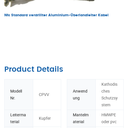
Nfc Standard verdrillter Aluminium-Überlandleiter Kabel
Product Details
Kathodis
Modell
Anwend
ches
CPVV
Nr.
ung
Schutzsy
stem
Leiterma
Mantelm
HMWPE
Kupfer
terial
aterial
oder pvc