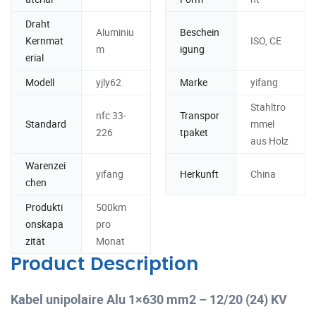
Draht
Aluminiu
Beschein
Kernmat
ISO, CE
m
igung
erial
Modell
yjly62
Marke
yifang
Stahltro
nfc 33-
Transpor
Standard
mmel
226
tpaket
aus Holz
Warenzei
yifang
Herkunft
China
chen
Produkti
500km
onskapa
pro
zität
Monat
Product Description
Kabel unipolaire Alu 1×630 mm2 – 12/20 (24) KV