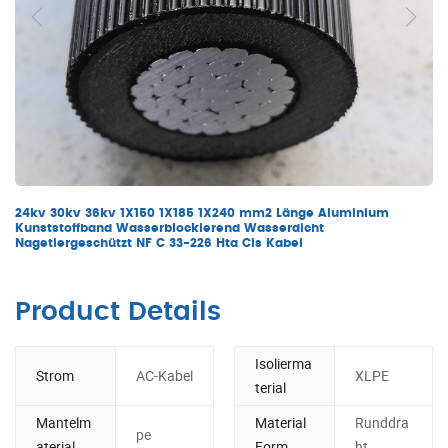
24kv 30kv 36kv 1X150 1X185 1X240 mm2 Länge Aluminium
Kunststoffband Wasserblockierend Wasserdicht
Nagetiergeschützt NF C 33-226 Hta Cis Kabel
Product Details
Isolierma
Strom
AC-Kabel
XLPE
terial
Mantelm
Material
Runddra
pe
aterial
Form
ht