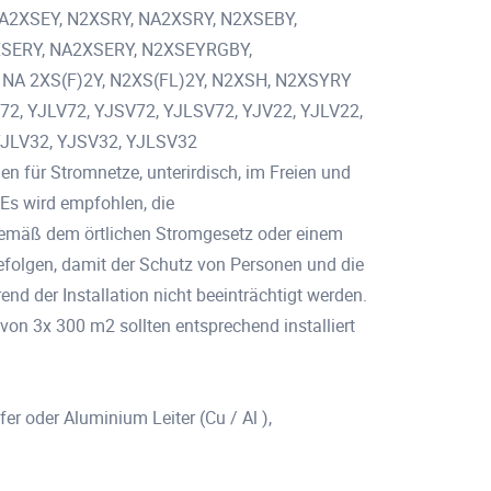
NA2XSEY, N2XSRY, NA2XSRY, N2XSEBY,
SERY, NA2XSERY, N2XSEYRGBY,
 NA 2XS(F)2Y, N2XS(FL)2Y, N2XSH, N2XSYRY
V72, YJLV72, YJSV72, YJLSV72, YJV22, YJLV22,
YJLV32, YJSV32, YJLSV32
 für Stromnetze, unterirdisch, im Freien und
Es wird empfohlen, die
gemäß dem örtlichen Stromgesetz oder einem
efolgen, damit der Schutz von Personen und die
end der Installation nicht beeinträchtigt werden.
von 3x 300 m2 sollten entsprechend installiert
er oder Aluminium Leiter (Cu / Al ),