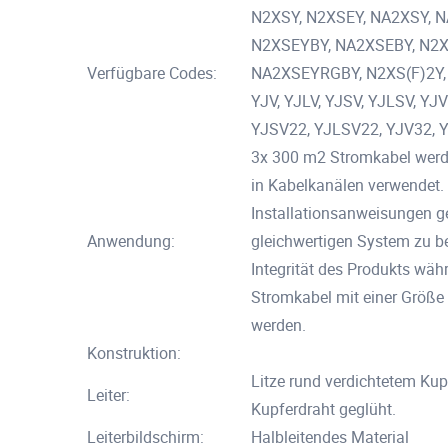
N2XSY, N2XSEY, NA2XSY, 
N2XSEYBY, NA2XSEBY, N2X
Verfügbare Codes:
NA2XSEYRGBY, N2XS(F)2Y,
YJV, YJLV, YJSV, YJLSV, YJ
YJSV22, YJLSV22, YJV32, 
3x 300 m2 Stromkabel werden
in Kabelkanälen verwendet. 
Installationsanweisungen 
Anwendung:
gleichwertigen System zu b
Integrität des Produkts währ
Stromkabel mit einer Größe 
werden.
Konstruktion:
Litze rund verdichtetem Kupf
Leiter:
Kupferdraht geglüht.
Leiterbildschirm:
Halbleitendes Material