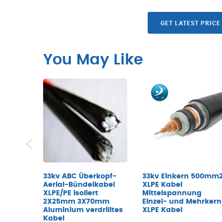
GET LATEST PRICE
You May Like
33kv ABC Überkopf-
33kv Einkern 500mm
Aerial-Bündelkabel
XLPE Kabel
XLPE/PE isoliert
Mittelspannung
2X25mm 3X70mm
Einzel- und Mehrkern
Aluminium verdrilltes
XLPE Kabel
Kabel