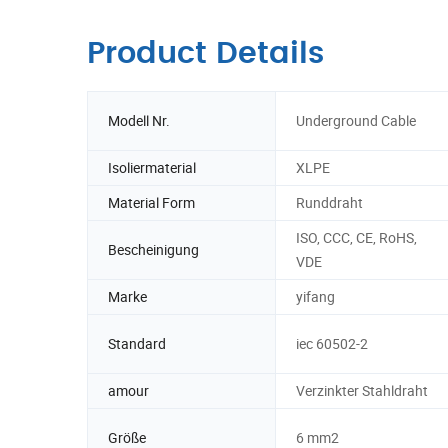
Product Details
Modell Nr.
Underground Cable
Isoliermaterial
XLPE
Material Form
Runddraht
ISO, CCC, CE, RoHS,
Bescheinigung
VDE
Marke
yifang
Standard
iec 60502-2
amour
Verzinkter Stahldraht
Größe
6 mm2