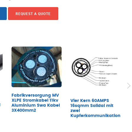
REQUEST A QUOTE
Fabrikversorgung MV
K
XLPE Stromkabel 11kv
Vier Kern 60AMPS
2
S
Aluminium Swa Kabel
16sqmm Solidal mit
P
3X400mm2
zwei
K
Kupferkommunikationskab
I
1
K