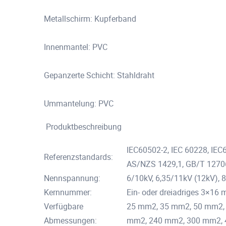
Metallschirm: Kupferband
Innenmantel: PVC
Gepanzerte Schicht: Stahldraht
Ummantelung: PVC
Produktbeschreibung
IEC60502-2, IEC 60228, IE
Referenzstandards:
AS/NZS 1429,1, GB/T 1270
Nennspannung:
6/10kV, 6,35/11kV (12kV), 
Kernnummer:
Ein- oder dreiadriges 3×16
Verfügbare
25 mm2, 35 mm2, 50 mm2,
Abmessungen:
mm2, 240 mm2, 300 mm2, 