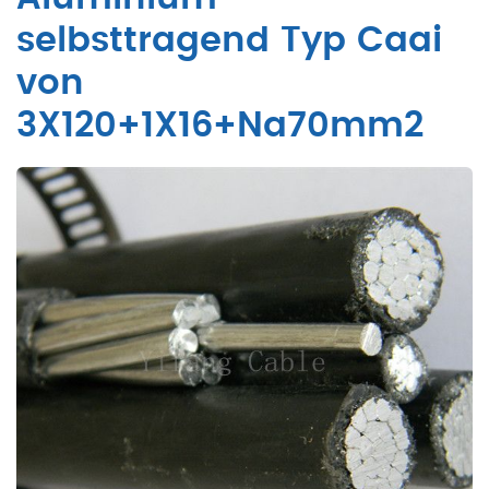
selbsttragend Typ Caai
von
3X120+1X16+Na70mm2