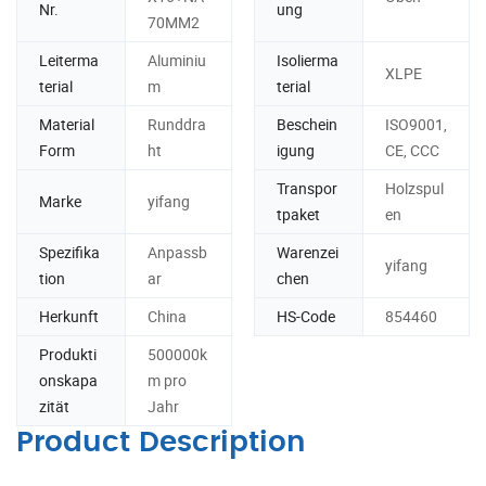
Nr.
ung
70MM2
Leiterma
Aluminiu
Isolierma
XLPE
terial
m
terial
Material
Runddra
Beschein
ISO9001,
Form
ht
igung
CE, CCC
Transpor
Holzspul
Marke
yifang
tpaket
en
Spezifika
Anpassb
Warenzei
yifang
tion
ar
chen
Herkunft
China
HS-Code
854460
Produkti
500000k
onskapa
m pro
zität
Jahr
Product Description