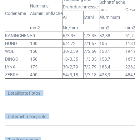
Schnittfläche
Nominale
Drahtdurchmesser
aus
Gesamt
Codename
Aluminiumfläche
Al
Stahl
Aluminium
mm2
Nr./mm
mm2
mm2
KANINCHEN
50
6/3,35
1/3,35
52,88
61,7
HUND
100
6/4,72
7/1,57
105
118,5
WOLF
150
30/2,59
7/2,59
158,1
194,9
DINGO
150
18/3,35
1/3,35
158,7
167,5
LYNX
175
30/2,79
7/2,79
183,4
226,2
ZEBRA
400
54/3,18
7/3,18
428,9
484,5
Detaillierte Fotos
Unternehmensprofil
Zertifizierungen