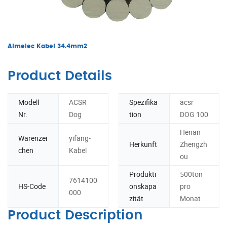
Almelec Kabel 34.4mm2
Product Details
Modell
ACSR
Spezifika
acsr
Nr.
Dog
tion
DOG 100
Henan
Warenzei
yifang-
Herkunft
Zhengzh
chen
Kabel
ou
Produkti
500ton
7614100
HS-Code
onskapa
pro
000
zität
Monat
Product Description