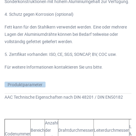
Sonderkonstruktionen mit hohem Aluminiumgehalt zur Verfügung.
4. Schutz gegen Korrosion (optional)
Fett kann für den Stahlkern verwendet werden. Eine oder mehrere
Lagen der Aluminiumdrähte können bei Bedarf teilweise oder
vollständig gefettet geliefert werden.
5. Zertifikat vorhanden: ISO, CE, SGS, SONCAP, BV, COC usw.
Für weitere Informationen kontaktieren Sie uns bitte.
Produktparameter
AAC Technische Eigenschaften nach DIN 48201 / DIN EN50182
Anzahl
Lin
Bereich
der
Drahtdurchmesser
Leiterdurchmesser
Codenummer
Ma