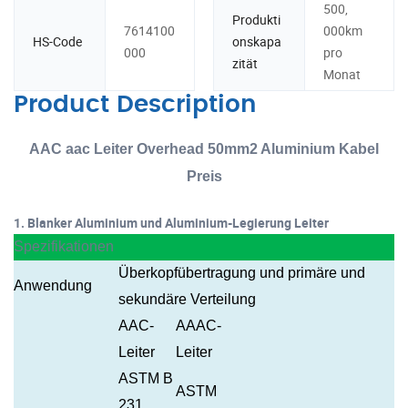
500,
Produkti
7614100
000km
HS-Code
onskapa
000
pro
zität
Monat
Product Description
AAC aac Leiter Overhead 50mm2 Aluminium Kabel
Preis
1. Blanker Aluminium und Aluminium-Legierung Leiter
Spezifikationen
Überkopfübertragung und primäre und
Anwendung
sekundäre Verteilung
AAC-
AAAC-
Leiter
Leiter
ASTM B
ASTM
231