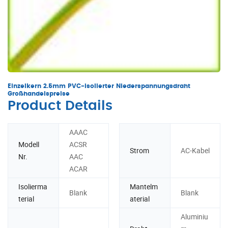
Einzelkern 2.5mm PVC-isolierter Niederspannungsdraht
Großhandelspreise
Product Details
AAAC
Modell
ACSR
Strom
AC-Kabel
Nr.
AAC
ACAR
Isolierma
Mantelm
Blank
Blank
terial
aterial
Aluminiu