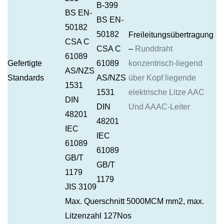
B-399
BS EN-
BS EN-
50182
50182
Freileitungsübertragung
CSA C
CSA C
–
Runddraht
61089
Gefertigte
61089
konzentrisch-liegend
AS/NZS
Standards
AS/NZS
über Kopf liegende
1531
1531
elektrische Litze AAC
DIN
DIN
Und AAAC-Leiter
48201
48201
IEC
IEC
61089
61089
GB/T
GB/T
1179
1179
JIS 3109
Max. Querschnitt 5000MCM mm2
, max.
Litzenzahl 127Nos