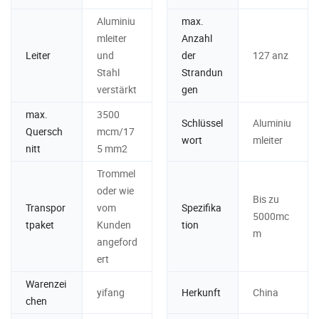
Aluminiu
max.
mleiter
Anzahl
Leiter
und
der
127 anz
Stahl
Strandun
verstärkt
gen
max.
3500
Schlüssel
Aluminiu
Quersch
mcm/17
wort
mleiter
nitt
5 mm2
Trommel
oder wie
Bis zu
Transpor
vom
Spezifika
5000mc
tpaket
Kunden
tion
m
angeford
ert
Warenzei
yifang
Herkunft
China
chen