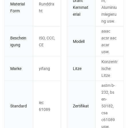
Draht
m,
Material
Runddra
Kernmat
Aluminiu
Form
ht
erial
mlegieru
ng usw.
aaac
Beschein
ISO, CCC,
acsr aac
Modell
igung
CE
acar
usw.
Konzentr
Marke
yifang
Litze
ische
Litze
astm b-
232, bs
en-
iec
Standard
Zertifikat
50182,
61089
csa
c61089
usw.