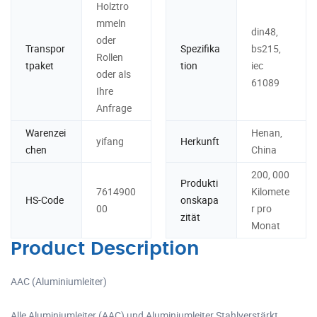
Holztro
mmeln
din48,
oder
Transpor
Spezifika
bs215,
Rollen
tpaket
tion
iec
oder als
61089
Ihre
Anfrage
Warenzei
Henan,
yifang
Herkunft
chen
China
200, 000
Produkti
7614900
Kilomete
HS-Code
onskapa
00
r pro
zität
Monat
Product Description
AAC (Aluminiumleiter)
Alle Aluminiumleiter (AAC) und Aluminiumleiter Stahlverstärkt