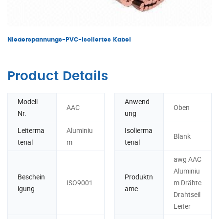
Niederspannungs-PVC-isoliertes Kabel
Product Details
Modell
Anwend
AAC
Oben
Nr.
ung
Leiterma
Aluminiu
Isolierma
Blank
terial
m
terial
awg AAC
Aluminiu
Beschein
Produktn
ISO9001
m Drähte
igung
ame
Drahtseil
Leiter