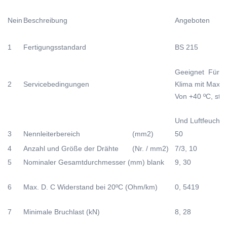
Nein
Beschreibung
Angeboten
1
Fertigungsstandard
BS 215
Geeignet Für 
2
Servicebedingungen
Klima mit Max
Von +40
ºC,
sta
Und Luftfeuchtig
3
Nennleiterbereich
(mm2
)
50
4
Anzahl und Größe der Drähte
(Nr. / mm2
)
7/3, 10
5
Nominaler Gesamtdurchmesser (mm) blank
9, 30
6
Max. D. C Widerstand bei 20ºC
(Ohm/km)
0, 5419
7
Minimale Bruchlast (kN)
8, 28