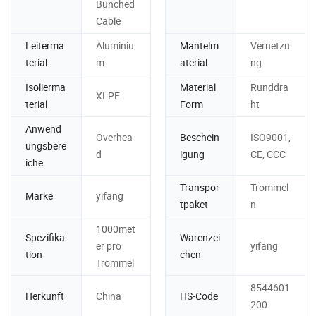
Bunched
Cable
Leiterma
Aluminiu
Mantelm
Vernetzu
terial
m
aterial
ng
Isolierma
Material
Runddra
XLPE
terial
Form
ht
Anwend
Overhea
Beschein
ISO9001,
ungsbere
d
igung
CE, CCC
iche
Transpor
Trommel
Marke
yifang
tpaket
n
1000met
Spezifika
Warenzei
er pro
yifang
tion
chen
Trommel
8544601
Herkunft
China
HS-Code
200