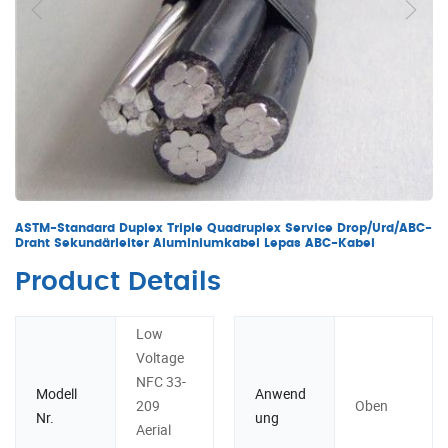
ASTM-Standard Duplex Triple Quadruplex Service Drop/Urd/ABC-
Draht Sekundärleiter Aluminiumkabel Lepas ABC-Kabel
Product Details
Low
Voltage
NFC 33-
Modell
Anwend
209
Oben
Nr.
ung
Aerial