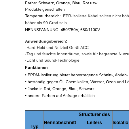
Farbe: Schwarz, Orange, Blau, Rot usw.
Produkteigenschaften
Temperaturbereich:
EPR-isolierte Kabel sollten nicht hö
höher als 90 Grad sein
NENNSPANNUNG: 450/750V, 650/1100V
Anwendungsbereich
:
-Hard-Hold und Netzteil Gerät ACC
-Tag und feuchte Innenräume, sowie für begrenzte Nutz
-Licht und Sound-Technologie
Funktionen
• EPDM-Isolierung bietet hervorragende Schnitt-, Abrieb
• beständig gegen Öl, Chemikalien, Wasser, Ozon und L
• Jacke in Rot, Orange, Blau, Schwarz
• andere Farben auf Anfrage erhältlich
Structurer des
Nennabschnitt
Leiters
Isolati
Typ