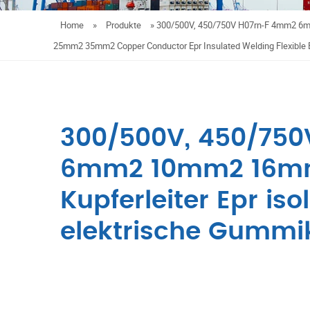
Home
»
Produkte
»
300/500V, 450/750V H07rn-F 4mm2 
25mm2 35mm2 Copper Conductor Epr Insulated Welding Flexible E
300/500V, 450/75
6mm2 10mm2 16m
Kupferleiter Epr iso
elektrische Gummi