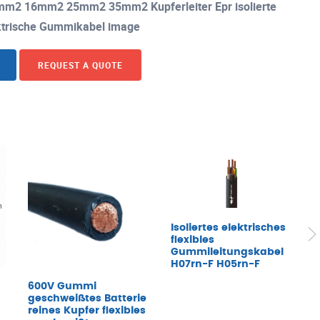
m2 16mm2 25mm2 35mm2 Kupferleiter Epr isolierte
ektrische Gummikabel image
REQUEST A QUOTE
Isoliertes elektrisches
flexibles
Gummileitungskabel
H07rn-F H05rn-F
i
600V Gummi
geschweißtes Batterie
reines Kupfer flexibles