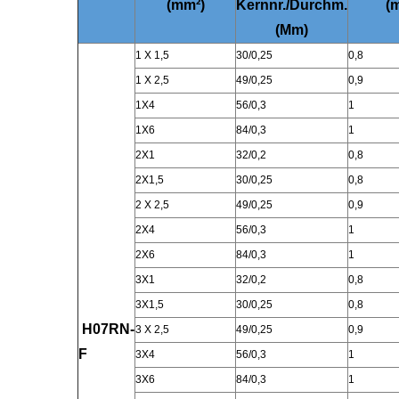
(mm²)
Kernnr./Durchm.
(
(Mm)
1 X 1,5
30/0,25
0,8
1 X 2,5
49/0,25
0,9
1X4
56/0,3
1
1X6
84/0,3
1
2X1
32/0,2
0,8
2X1,5
30/0,25
0,8
2 X 2,5
49/0,25
0,9
2X4
56/0,3
1
2X6
84/0,3
1
3X1
32/0,2
0,8
3X1,5
30/0,25
0,8
H07RN-
3 X 2,5
49/0,25
0,9
F
3X4
56/0,3
1
3X6
84/0,3
1