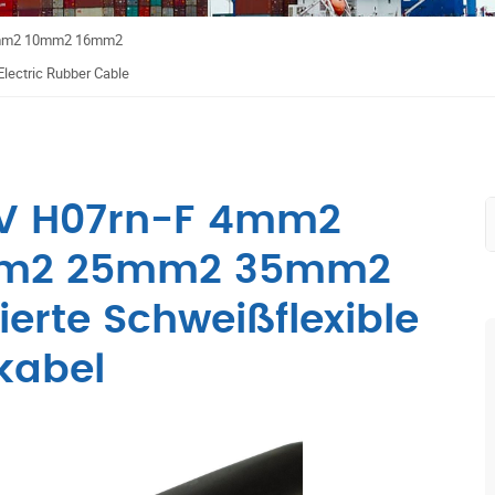
6mm2 10mm2 16mm2
lectric Rubber Cable
0V H07rn-F 4mm2
m2 25mm2 35mm2
lierte Schweißflexible
kabel