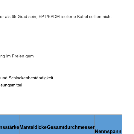
her als 65 Grad sein, EPT/EPDM-isolierte Kabel sollten nicht
ung im Freien gem
- und Schlackenbeständigkeit
ösungsmittel
onsstärke
Manteldicke
Gesamtdurchmesser
Nennspannung
L