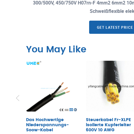
300/500V, 450/750V H07rn-F 4mm2 6mm2 10m
Schweißflexible el
GET LATEST PRICE
You May Like
Das Hochwertige
Steuerkabel Fr-XLPE
Niederspannungs-
isolierte Kupferleiter
Soow-Kabel
600V 10 AWG