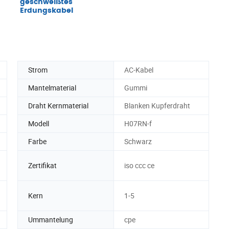
geschweißtes
Erdungskabel
Strom
AC-Kabel
Mantelmaterial
Gummi
Draht Kernmaterial
Blanken Kupferdraht
Modell
H07RN-f
Farbe
Schwarz
Zertifikat
iso ccc ce
Kern
1-5
Ummantelung
cpe