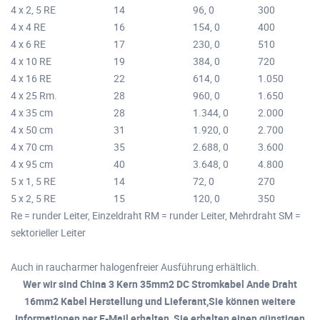
4 x 2, 5 RE
14
96, 0
300
4 x 4 RE
16
154, 0
400
4 x 6 RE
17
230, 0
510
4 x 10 RE
19
384, 0
720
4 x 16 RE
22
614, 0
1.050
4 x 25 Rm.
28
960, 0
1.650
4 x 35 cm
28
1.344, 0
2.000
4 x 50 cm
31
1.920, 0
2.700
4 x 70 cm
35
2.688, 0
3.600
4 x 95 cm
40
3.648, 0
4.800
5 x 1, 5 RE
14
72, 0
270
5 x 2, 5 RE
15
120, 0
350
Re = runder Leiter, Einzeldraht RM = runder Leiter, Mehrdraht SM =
sektorieller Leiter
Auch in raucharmer halogenfreier Ausführung erhältlich.
Wer wir sind China 3 Kern 35mm2 DC Stromkabel Ande Draht
16mm2 Kabel Herstellung und Lieferant,Sie können weitere
Informationen per E-Mail erhalten, Sie erhalten einen günstigen