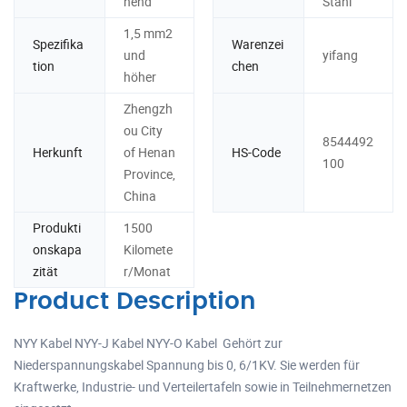
hend
Stahl
1,5 mm2
Spezifika
Warenzei
und
yifang
tion
chen
höher
Zhengzh
ou City
8544492
Herkunft
of Henan
HS-Code
100
Province,
China
Produkti
1500
onskapa
Kilomete
zität
r/Monat
Product Description
NYY Kabel NYY-J Kabel NYY-O Kabel Gehört zur
Niederspannungskabel Spannung bis 0, 6/1KV. Sie werden für
Kraftwerke, Industrie- und Verteilertafeln sowie in Teilnehmernetzen