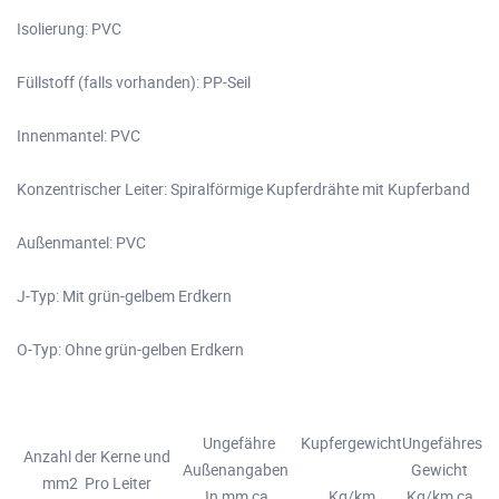
Isolierung: PVC
Füllstoff (falls vorhanden): PP-Seil
Innenmantel: PVC
Konzentrischer Leiter: Spiralförmige Kupferdrähte mit Kupferband
Außenmantel: PVC
J-Typ: Mit grün-gelbem Erdkern
O-Typ: Ohne grün-gelben Erdkern
Ungefähre
Kupfergewicht
Ungefähres
Anzahl der Kerne und
Außenangaben
Gewicht
mm2 Pro Leiter
In mm ca.
Kg/km
Kg/km ca.