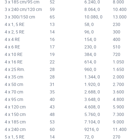
3 x 185 cm/95 cm
52
6.240, 0
8.000
3 x 240 cm/120 cm
59
8.064, 0
10.400
3 x 300/150 cm
65
10.080, 0
13.000
4 x 1, 5 RE
13
58, 0
230
4 x 2, 5 RE
14
96, 0
300
4 x 4 RE
16
154, 0
400
4 x 6 RE
17
230, 0
510
4 x 10 RE
19
384, 0
720
4 x 16 RE
22
614, 0
1.050
4 x 25 Rm.
28
960, 0
1.650
4 x 35 cm
28
1.344, 0
2.000
4 x 50 cm
31
1.920, 0
2.700
4 x 70 cm
35
2.688, 0
3.600
4 x 95 cm
40
3.648, 0
4.800
4 x 120 cm
43
4.608, 0
5.900
4 x 150 cm
48
5.760, 0
7.300
4 x 185 cm
53
7.104, 0
9.000
4 x 240 cm
60
9216, 0
11.400
5 x 1, 5 RE
14
72, 0
270