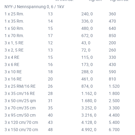
NYY-J Nennspannung 0, 6 / 1kV
1 x 25 Rm.
13
240, 0
360
1 x 35 Rm.
14
336, 0
470
1 x 50 Rm.
15
480, 0
640
1 x 70 Rm.
17
672, 0
850
3 x 1, 5 RE
12
43, 0
200
3 x 2, 5 RE
13
72, 0
260
3 x 4 RE
15
115, 0
330
3 x 6 RE
16
173, 0
430
3 x 10 RE
18
288, 0
590
3 x 16 RE
20
461, 0
810
3 x 25 RM/16 RE
26
874, 0
1.520
3 x 35 cm/16 RE
28
1.162, 0
1.800
3 x 50 cm/25 qm
31
1.680, 0
2.500
3 x 70 cm/35 cm
35
3.252, 0
3.300
3 x 95 cm/50 cm
40
3.216, 0
4.400
3 x 120 cm/70 cm
43
4.128, 0
5.400
3 x 150 cm/70 cm
48
4.992, 0
6.700