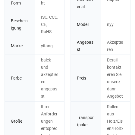
Form
ht
erial
ISO, CCC,
Beschein
CE,
Modell
nyy
igung
RoHS
Angepas
Akzeptie
Marke
yifang
st
ren
balck
Detail
und
kontakti
akzeptier
eren Sie
Farbe
Preis
en
unsere,
angepas
dann
st
Angebot
Ihren
Rollen
Anforder
aus
Transpor
Größe
ungen
Holz/Eis
tpaket
entsprec
en/Holz/