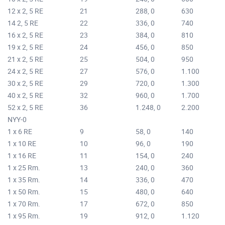
12 x 2, 5 RE
21
288, 0
630
14 2, 5 RE
22
336, 0
740
16 x 2, 5 RE
23
384, 0
810
19 x 2, 5 RE
24
456, 0
850
21 x 2, 5 RE
25
504, 0
950
24 x 2, 5 RE
27
576, 0
1.100
30 x 2, 5 RE
29
720, 0
1.300
40 x 2, 5 RE
32
960, 0
1.700
52 x 2, 5 RE
36
1.248, 0
2.200
NYY-0
1 x 6 RE
9
58, 0
140
1 x 10 RE
10
96, 0
190
1 x 16 RE
11
154, 0
240
1 x 25 Rm.
13
240, 0
360
1 x 35 Rm.
14
336, 0
470
1 x 50 Rm.
15
480, 0
640
1 x 70 Rm.
17
672, 0
850
1 x 95 Rm.
19
912, 0
1.120