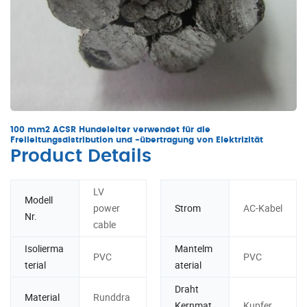
100 mm2 ACSR Hundeleiter verwendet für die
Freileitungsdistribution und -übertragung von Elektrizität
Product Details
LV
Modell
power
Strom
AC-Kabel
Nr.
cable
Isolierma
Mantelm
PVC
PVC
terial
aterial
Draht
Material
Runddra
Kernmat
Kupfer