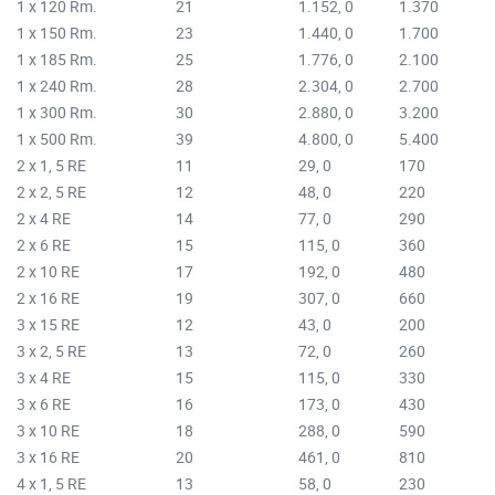
1 x 120 Rm.
21
1.152, 0
1.370
1 x 150 Rm.
23
1.440, 0
1.700
1 x 185 Rm.
25
1.776, 0
2.100
1 x 240 Rm.
28
2.304, 0
2.700
1 x 300 Rm.
30
2.880, 0
3.200
1 x 500 Rm.
39
4.800, 0
5.400
2 x 1, 5 RE
11
29, 0
170
2 x 2, 5 RE
12
48, 0
220
2 x 4 RE
14
77, 0
290
2 x 6 RE
15
115, 0
360
2 x 10 RE
17
192, 0
480
2 x 16 RE
19
307, 0
660
3 x 15 RE
12
43, 0
200
3 x 2, 5 RE
13
72, 0
260
3 x 4 RE
15
115, 0
330
3 x 6 RE
16
173, 0
430
3 x 10 RE
18
288, 0
590
3 x 16 RE
20
461, 0
810
4 x 1, 5 RE
13
58, 0
230