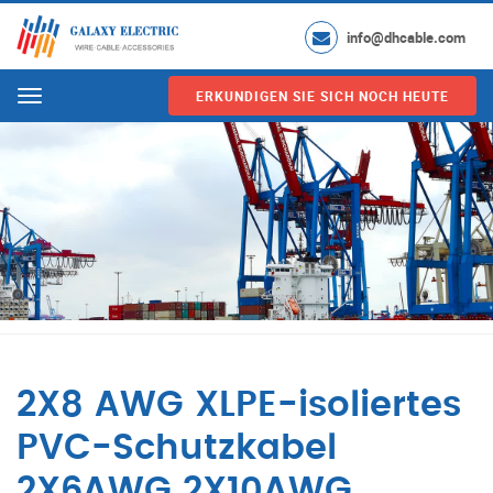
info@dhcable.com
ERKUNDIGEN SIE SICH NOCH HEUTE
Menu
2X8 AWG XLPE-isoliertes
PVC-Schutzkabel
2X6AWG 2X10AWG