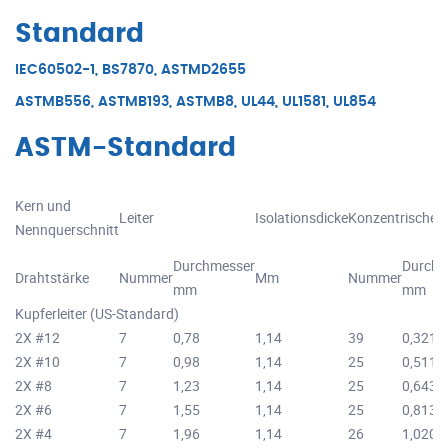
Standard
IEC60502-1, BS7870, ASTMD2655
ASTMB556, ASTMB193, ASTMB8, UL44, UL1581, UL854
ASTM-Standard
Kern und
Leiter
Isolationsdicke
Konzentrischer 
Nennquerschnitt
Durchmesser
Durchm
Drahtstärke
Nummer
Mm
Nummer
mm
mm
Kupferleiter (US-Standard)
2X #12
7
0,78
1,14
39
0,321
2X #10
7
0,98
1,14
25
0,511
2X #8
7
1,23
1,14
25
0,643
2X #6
7
1,55
1,14
25
0,813
2X #4
7
1,96
1,14
26
1,020