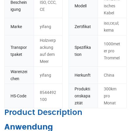
Beschein
ISO, CCC,
Modell
isches
igung
CE
Kabel
iso;ce;ul;
Marke
yifang
Zertifikat
kema
Holzverp
1000met
Transpor
ackung
Spezifika
er pro
tpaket
auf dem
tion
Trommel
Meer
Warenzei
yifang
Herkunft
China
chen
Produkti
300km
8544492
HS-Code
onskapa
pro
100
zität
Monat
Product Description
Anwendung