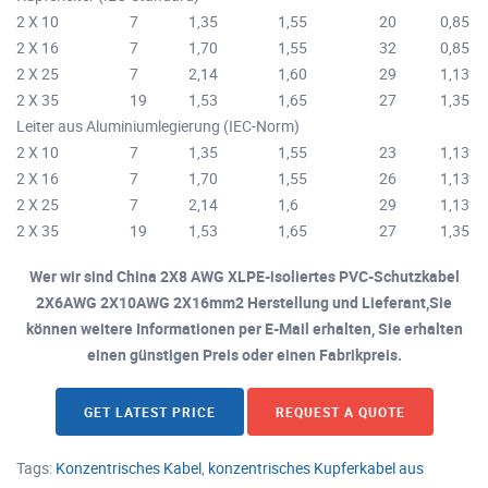
2 X 10
7
1,35
1,55
20
0,85
2 X 16
7
1,70
1,55
32
0,85
2 X 25
7
2,14
1,60
29
1,13
2 X 35
19
1,53
1,65
27
1,35
Leiter aus Aluminiumlegierung (IEC-Norm)
2 X 10
7
1,35
1,55
23
1,13
2 X 16
7
1,70
1,55
26
1,13
2 X 25
7
2,14
1,6
29
1,13
2 X 35
19
1,53
1,65
27
1,35
Wer wir sind China 2X8 AWG XLPE-isoliertes PVC-Schutzkabel
2X6AWG 2X10AWG 2X16mm2 Herstellung und Lieferant,Sie
können weitere Informationen per E-Mail erhalten, Sie erhalten
einen günstigen Preis oder einen Fabrikpreis.
GET LATEST PRICE
REQUEST A QUOTE
Tags:
Konzentrisches Kabel
,
konzentrisches Kupferkabel aus