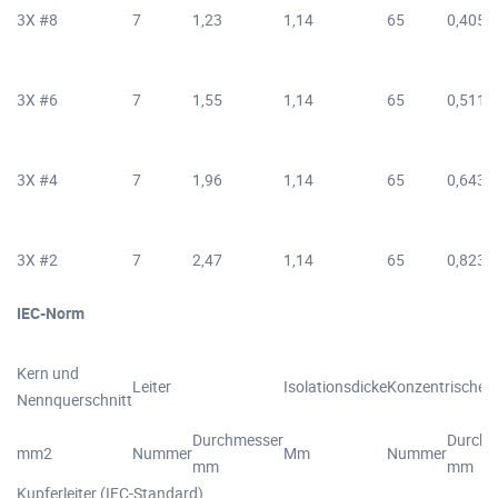
3X #8
7
1,23
1,14
65
0,405
3X #6
7
1,55
1,14
65
0,511
3X #4
7
1,96
1,14
65
0,643
3X #2
7
2,47
1,14
65
0,823
IEC-Norm
Kern und
Leiter
Isolationsdicke
Konzentrischer 
Nennquerschnitt
Durchmesser
Durchm
mm2
Nummer
Mm
Nummer
mm
mm
Kupferleiter (IEC-Standard)