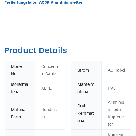
Freileitungsleiter ACSR Aluminiumleiter
Product Details
Modell
Concentr
Strom
AC-Kabel
Nr.
ic Cable
Isolierma
Mantelm
XLPE
PVC
terial
aterial
Aluminiu
Draht
Material
Runddra
m- oder
Kernmat
Form
ht
Kupferlei
erial
ter
Konzentr