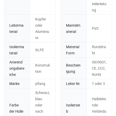
teilerleitu
ng
Kupfer
Leiterma
oder
Mantelm
PVC
terial
Aluminiu
aterial
m
Isolierma
Material
Runddra
XLPE
terial
Form
ht
Anwend
ISO9001,
Konstruk
Beschein
ungsbere
CE, CCC,
tion
igung
iche
RoHS
Marke
yifang
Leiter Nr.
1 oder 3
Schwarz,
blau
Halbleite
Farbe
oder
Isoliersie
nde
der Hülle
nach
b
Verbindu