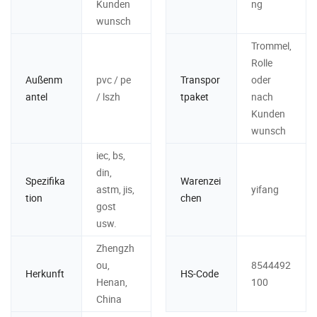
Kunden
ng
wunsch
Trommel,
Rolle
Außenm
pvc / pe
Transpor
oder
antel
/ lszh
tpaket
nach
Kunden
wunsch
iec, bs,
din,
Spezifika
Warenzei
astm, jis,
yifang
tion
chen
gost
usw.
Zhengzh
ou,
8544492
Herkunft
HS-Code
Henan,
100
China