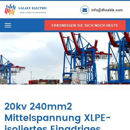
info@dhcable.com
ERKUNDIGEN SIE SICH NOCH HEUTE
Menu
20kv 240mm2
Mittelspannung XLPE-
isoliertes Einadriges