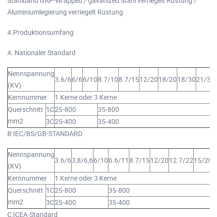
Stahlband GAP-Wrapped / gavanized Stahl verriegelt Rüstung /
Aluminiumlegierung verriegelt Rüstung
4.Produktionsumfang
A: Nationaler Standard
Nennspannung
3.6/6
6/6
6/10
8.7/10
8.7/15
12/20
18/20
18/30
21/35
(KV)
Kernnummer
1 Kerne oder 3 Kerne
Querschnitt
1C
25-800
35-800
mm2
3C
25-400
35-400
B:IEC/BS/GB-STANDARD
Nennspannung
3.6/6
3,8/6,6
6/10
6.6/11
8.7/15
12/20
12.7/22
15/20
1
(KV)
Kernnummer
1 Kerne oder 3 Kerne
Querschnitt
1C
25-800
35-800
mm2
3C
25-400
35-400
C:ICEA-Standard