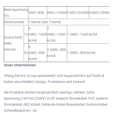
Nennspannung
5001/800
8001/15000
15001/25000
25001/28000
2
(V)
Kernnummer
1 Kerne oder 3 Kerne
6
2
1C
AWG~1600
AWG~1600
1 AWG~1600 kcmil
Querschnitt
k
kcmil
kcmil
AWG
6
orkcmil
2 AWG~800
3C
AWG~800
1 AWG~800 kcmil
kcmil
k
kcmil
Unser Unternehmen
Yifang Electric Group spezialisiert sich hauptsächlich auf Draht &
Kabel, einschließlich Design, Produktion und Verkauf.
Die Produkte decken hauptsächlich niedrige, mittlere, hohe
Spannung (1KV bis 220kV) XLPE isolierte Stromkabel, PVC isolierte
Stromkabel, ABC-Kabel, Gebäude Kabel-Steuerkabel, Gummi-Kabel
Schweißkabel etc. Ab.