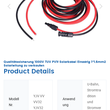
Qualitätssicherung 1000V TUV PV1f Solarkabel Einadrig 1*1.5mm2
Solarleitung zu verkaufen
Product Details
U-Bahn,
Stromtra
YJV VV
dition
Modell
Anwend
VV32
und
Nr.
ung
YJV32
Stromver