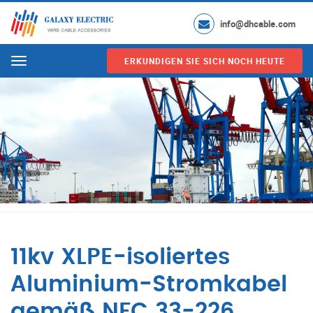
info@dhcable.com
ERKUNDIGEN SIE SICH NOCH HEUTE
Menu
11kv XLPE-isoliertes
Aluminium-Stromkabel
gemäß NFC 33-226