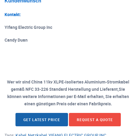
Kundenwunsch
Kontakt:
Yifang Electric Group Inc
Candy Duan
Wer wir sind China 11kv XLPE-isoliertes Aluminium-Stromkabel
gemäß NFC 33-226 Standard Herstellung und Lieferant,Sie
können weitere Informationen per E-Mail erhalten, Sie erhalten
einen günstigen Preis oder einen Fabrikpreis.
GET LATEST PRICE
REQUEST A QUOTE
Tags:
Kabel
,
Netzkabel
,
YIFANG ELECTRIC GROUP INC.