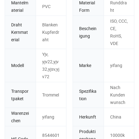
Mantelm
Material
Runddra
PVC
aterial
Form
ht
ISO, CCC,
Draht
Blanken
Beschein
CE,
Kernmat
Kupferdr
igung
RoHS,
erial
aht
VDE
Yjv,
yjv22,yjv
Modell
Marke
yifang
32,yjsv,yj
v72
Nach
Transpor
Spezifika
Trommel
Kunden
tpaket
tion
wunsch
Warenzei
yifang
Herkunft
China
chen
Produkti
8544601
10000k
HS-Code
onskapa