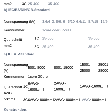
mm2
3C
25-400
35-400
b) IEC/BS/DIN/GB-Standard
Nennspannung (kV)
3.6/6
3, 8/6, 6
6/10
6.6/11
8.7/15
12/20
Kernnummer
1core oder 3cores
1C
25-800
35-800
Querschnitt
mm2
3C
25-400
35-400
c) ICEA
-Standard
Nennspannung
15001-
25001-
5001-8000
8001-15000
(V)
25000
28000
Kernnummer
1core 3Core
2AWG~
6AWG~
1AWG~1600kcmil
1C
Querschnitt
1600kcmil
1600kcmil
AWG
orkcmil
3C
6AWG~800kcmil
2AWG~800kcmil
1AWG
~800kcmil
Konstruktion: