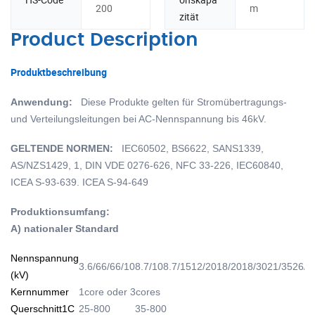
200
m
zität
Product Description
Produktbeschreibung
Anwendung:
Diese Produkte gelten für Stromübertragungs-
und Verteilungsleitungen bei AC-Nennspannung bis 46kV.
GELTENDE NORMEN:
IEC60502, BS6622, SANS1339,
AS/NZS1429, 1, DIN VDE 0276-626, NFC 33-226, IEC60840,
ICEA S-93-639. ICEA S-94-649
Produktionsumfang:
A) nationaler Standard
Nennspannung
3.6/6
6/6
6/10
8.7/10
8.7/15
12/20
18/20
18/30
21/35
26/3
(kV)
Kernnummer
1core oder 3cores
Querschnitt
1C
25-800
35-800