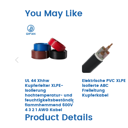
You May Like
UL 44 Xhhw
Elektrische PVC XLPE
Kupferleiter XLPE-
isolierte ABC
Isolierung
Freileitung
hochtemperatur- und
Kupferkabel
feuchtigkeitsbeständig
flammhemmend 600V
4 3 2 1 AWG Kabel
Product Details