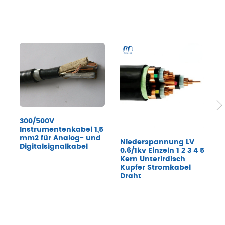
300/500V
Instrumentenkabel 1,5
mm2 für Analog- und
Niederspannung LV
N
Digitalsignalkabel
0.6/1kv Einzeln 1 2 3 4 5
P
Kern Unterirdisch
u
Kupfer Stromkabel
E
Draht