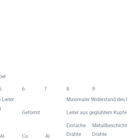
bel
5
6
7
8
9
10
 Leiter
Maximaler Widerstand des Leiter
g
Geformt
Leiter aus geglühtem Kupfer
Le
Al
Einfache
Metallbeschichtete
Al
Drähte
Drähte
Al
Cu
Al