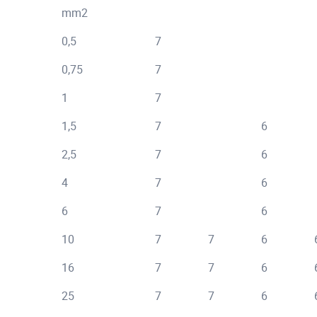
mm2
0,5
7
0,75
7
1
7
1,5
7
6
2,5
7
6
4
7
6
6
7
6
10
7
7
6
16
7
7
6
25
7
7
6