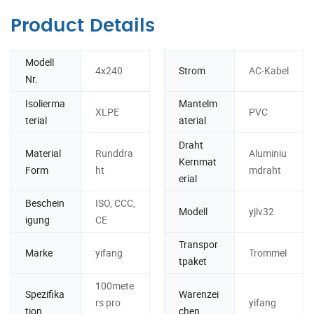
Product Details
Modell
4x240
Strom
AC-Kabel
Nr.
Isolierma
Mantelm
XLPE
PVC
terial
aterial
Draht
Material
Runddra
Aluminiu
Kernmat
Form
ht
mdraht
erial
Beschein
ISO, CCC,
Modell
yjlv32
igung
CE
Transpor
Marke
yifang
Trommel
tpaket
100mete
Spezifika
Warenzei
rs pro
yifang
tion
chen