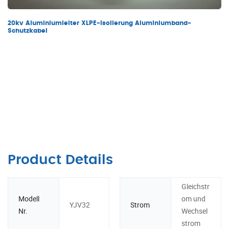
20kv Aluminiumleiter XLPE-Isolierung Aluminiumband-
Schutzkabel
Product Details
Gleichstr
Modell
om und
YJV32
Strom
Nr.
Wechsel
strom