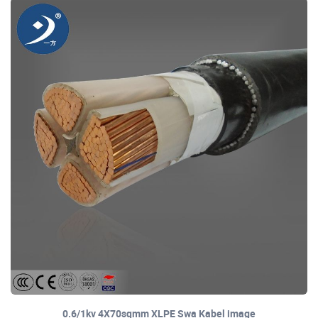
0.6/1kv 4X70sqmm XLPE Swa Kabel image