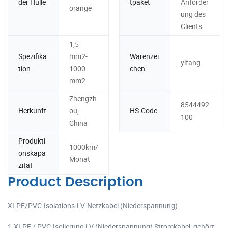
der Hülle
tpaket
Anforder
orange
ung des
Clients
1,5
Spezifika
mm2-
Warenzei
yifang
tion
1000
chen
mm2
Zhengzh
8544492
Herkunft
ou,
HS-Code
100
China
Produkti
1000km/
onskapa
Monat
zität
Product Description
XLPE/PVC-Isolations-LV-Netzkabel (Niederspannung)
1.XLPE / PVC-Isolierung LV (Niederspannung) Stromkabel gehört